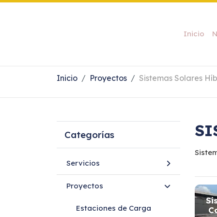
Inicio
N
Inicio
Proyectos
Sistemas Solares Híb
SI
Categorías
Siste
Servicios
Proyectos
Si
Estaciones de Carga
C