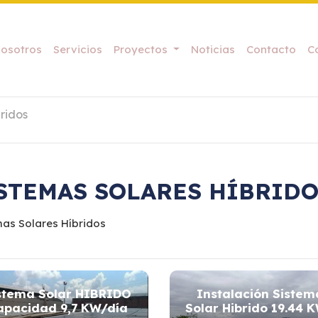
osotros
Servicios
Proyectos
Noticias
Contacto
C
ridos
STEMAS SOLARES HÍBRID
mas Solares Híbridos
stema Solar HIBRIDO
Instalación Sistem
apacidad 9,7 KW/día
Solar Hibrido 19.44 