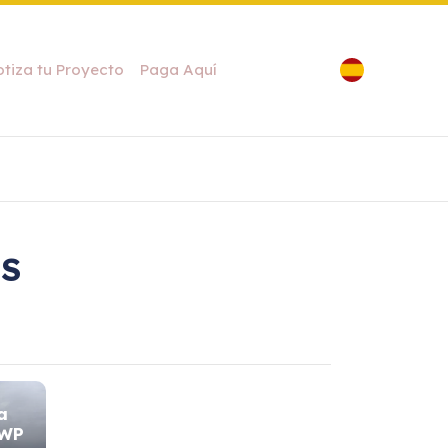
otiza tu Proyecto
Paga Aquí
OS
a
KWP